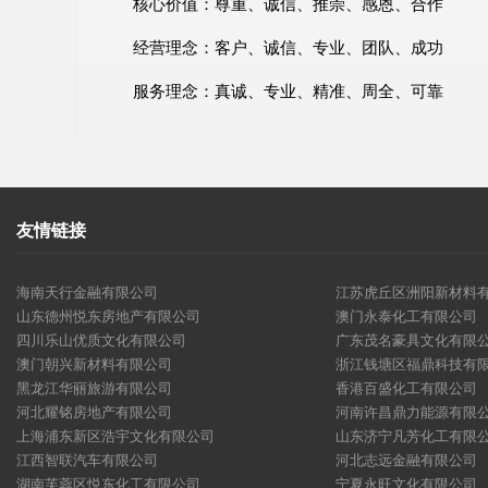
核心价值：尊重、诚信、推崇、感恩、合作
经营理念：客户、诚信、专业、团队、成功
服务理念：真诚、专业、精准、周全、可靠
友情链接
海南天行金融有限公司
江苏虎丘区洲阳新材料
山东德州悦东房地产有限公司
澳门永泰化工有限公司
四川乐山优质文化有限公司
广东茂名豪具文化有限
澳门朝兴新材料有限公司
浙江钱塘区福鼎科技有
黑龙江华丽旅游有限公司
香港百盛化工有限公司
河北耀铭房地产有限公司
河南许昌鼎力能源有限
上海浦东新区浩宇文化有限公司
山东济宁凡芳化工有限
江西智联汽车有限公司
河北志远金融有限公司
湖南芙蓉区悦东化工有限公司
宁夏永旺文化有限公司